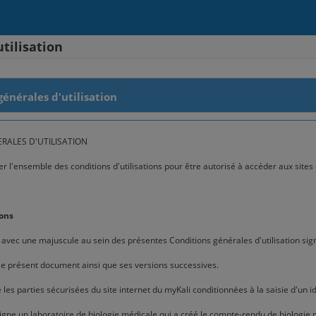
tilisation
générales d'utilisation
RALES D'UTILISATION
 l'ensemble des conditions d'utilisations pour être autorisé à accéder aux sites 
ions
 avec une majuscule au sein des présentes Conditions générales d'utilisation signi
le présent document ainsi que ses versions successives.
les parties sécurisées du site internet du myKali conditionnées à la saisie d'un i
signe un laboratoire de biologie médicale qui a créé le compte-rendu de biologie 