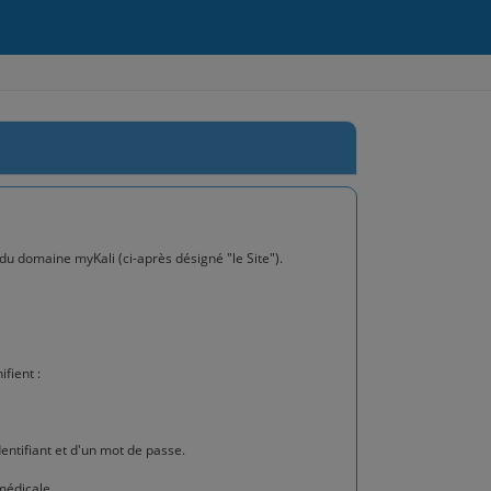
du domaine myKali (ci-après désigné "le Site").
fient :
dentifiant et d'un mot de passe.
médicale.