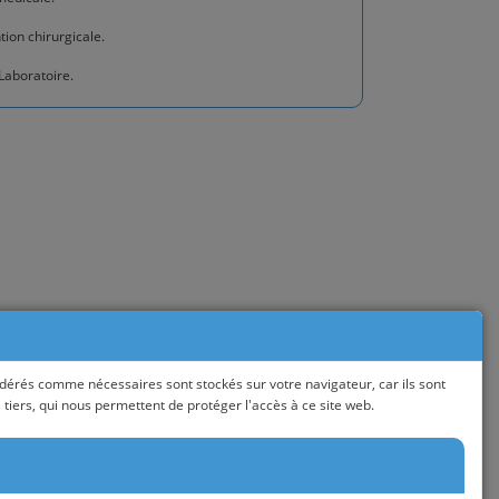
ion chirurgicale.
Laboratoire.
de compte.
Utilisateurs ou Visiteurs. Les CGU constituent le contrat
 Visiteurs du Site ainsi que le respect des dispositions
idérés comme nécessaires sont stockés sur votre navigateur, car ils sont
tiers, qui nous permettent de protéger l'accès à ce site web.